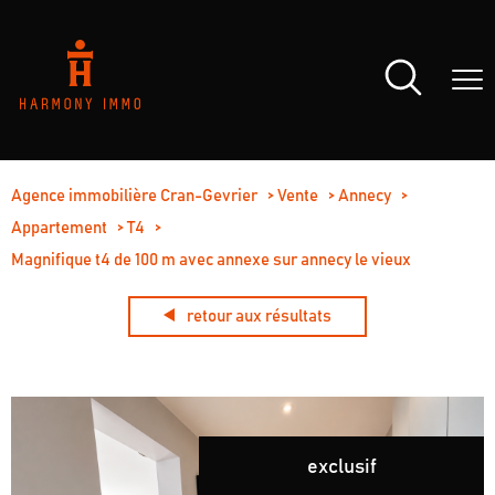
Agence immobilière Cran-Gevrier
Vente
Annecy
Appartement
T4
Magnifique t4 de 100 m avec annexe sur annecy le vieux
retour aux résultats
exclusif