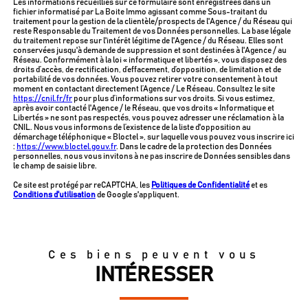
Les informations recueillies sur ce formulaire sont enregistrées dans un
fichier informatisé par La Boite Immo agissant comme Sous-traitant du
traitement pour la gestion de la clientèle/prospects de l'Agence / du Réseau qui
reste Responsable du Traitement de vos Données personnelles. La base légale
du traitement repose sur l'intérêt légitime de l'Agence / du Réseau. Elles sont
conservées jusqu'à demande de suppression et sont destinées à l'Agence / au
Réseau. Conformément à la loi « informatique et libertés », vous disposez des
droits d’accès, de rectification, d’effacement, d’opposition, de limitation et de
portabilité de vos données. Vous pouvez retirer votre consentement à tout
moment en contactant directement l’Agence / Le Réseau. Consultez le site
https://cnil.fr/fr
pour plus d’informations sur vos droits. Si vous estimez,
après avoir contacté l'Agence / le Réseau, que vos droits « Informatique et
Libertés » ne sont pas respectés, vous pouvez adresser une réclamation à la
CNIL. Nous vous informons de l’existence de la liste d'opposition au
démarchage téléphonique « Bloctel », sur laquelle vous pouvez vous inscrire ici
:
https://www.bloctel.gouv.fr
. Dans le cadre de la protection des Données
personnelles, nous vous invitons à ne pas inscrire de Données sensibles dans
le champ de saisie libre.
Ce site est protégé par reCAPTCHA, les
Politiques de Confidentialité
et es
Conditions d'utilisation
de Google s'appliquent.
Ces biens peuvent vous
INTÉRESSER