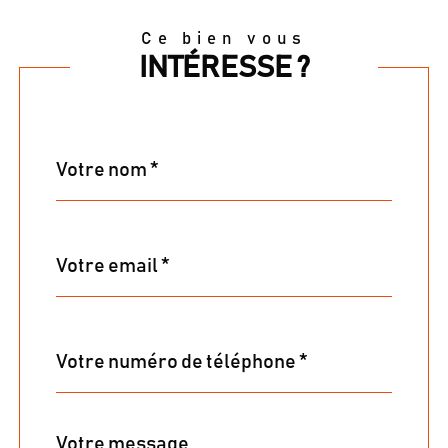
Ce bien vous
INTÉRESSE ?
Nom
Fieldset
*
par
défaut
email
*
Téléphone
*
Message
Fieldset