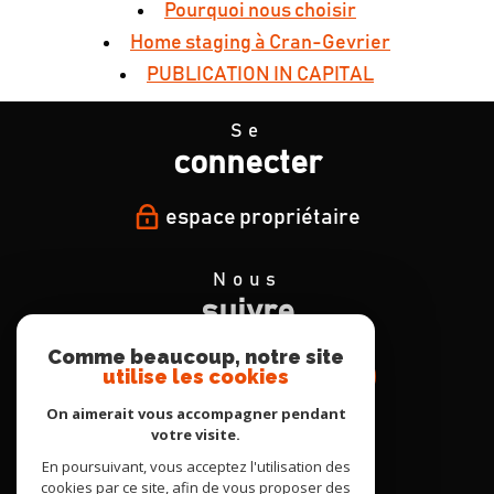
Pourquoi nous choisir
Home staging à Cran-Gevrier
PUBLICATION IN CAPITAL
Se
connecter
espace propriétaire
Nous
suivre
Comme beaucoup, notre site
utilise les cookies
On aimerait vous accompagner pendant
votre visite.
Nous
En poursuivant, vous acceptez l'utilisation des
adhérons
cookies par ce site, afin de vous proposer des