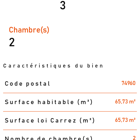
3
Chambre(s)
2
Caractéristiques du bien
74960
Code postal
Caractéristiques
Valeurs
65,73 m²
Surface habitable (m²)
65,73 m²
Surface loi Carrez (m²)
2
Nombre de chambre(s)