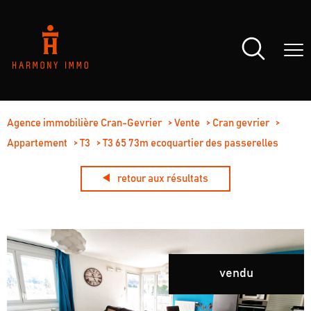
Agence immobilière Cran-Gevrier
Vente
Cran gevrier
Appartement
T3
T3 65 73m ecoquartier des passerelles
retour aux résultats
vendu