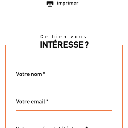
imprimer
Ce bien vous
INTÉRESSE ?
Nom
Fieldset
*
par
défaut
email
*
Téléphone