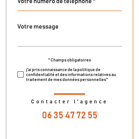
*
Message
Fieldset
*
par
défaut
* Champs obligatoires
Validation
j'ai pris connaissance de la politique de
confidentialité et des informations relatives au
traitement de mes données personnelles*
Contacter l'agence
06 35 47 72 55
Validation