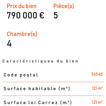
Prix du bien
Pièce(s)
790 000 €
5
Chambre(s)
4
Caractéristiques du bien
74540
Code postal
Caractéristiques
Valeurs
121 m²
Surface habitable (m²)
121 m²
Surface loi Carrez (m²)