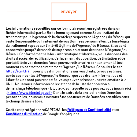
envoyer
Les informations recueillies sur ce formulaire sont enregistrées dans un
fichier informatisé par La Boite Immo agissant comme Sous-traitant du
traitement pour la gestion de la clientèle/prospects de l'Agence / du Réseau qui
reste Responsable du Traitement de vos Données personnelles. La base légale
du traitement repose sur l'intérêt légitime de l'Agence / du Réseau. Elles sont
conservées jusqu'à demande de suppression et sont destinées à l'Agence / au
Réseau. Conformément à la loi « informatique et libertés », vous disposez des
droits d’accès, de rectification, d’effacement, d’opposition, de limitation et de
portabilité de vos données. Vous pouvez retirer votre consentement à tout
moment en contactant directement l’Agence / Le Réseau. Consultez le site
https://cnil.fr/fr
pour plus d’informations sur vos droits. Si vous estimez,
après avoir contacté l'Agence / le Réseau, que vos droits « Informatique et
Libertés » ne sont pas respectés, vous pouvez adresser une réclamation à la
CNIL. Nous vous informons de l’existence de la liste d'opposition au
démarchage téléphonique « Bloctel », sur laquelle vous pouvez vous inscrire ici
:
https://www.bloctel.gouv.fr
. Dans le cadre de la protection des Données
personnelles, nous vous invitons à ne pas inscrire de Données sensibles dans
le champ de saisie libre.
Ce site est protégé par reCAPTCHA, les
Politiques de Confidentialité
et es
Conditions d'utilisation
de Google s'appliquent.