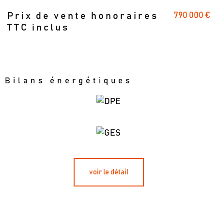
790 000 €
Prix de vente honoraires
Caractéristiques
Valeurs
TTC inclus
Bilans énergétiques
voir le détail