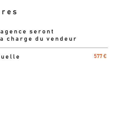
ères
'agence seront
la charge du vendeur
577 €
nuelle