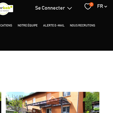
Langue
0
FR
Se Connecter
Espace Propriétaire
OCATIONS
NOTRE ÉQUIPE
ALERTE E-MAIL
NOUS RECRUTONS