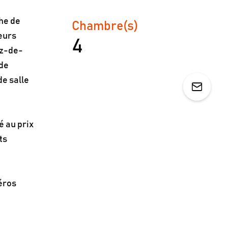
he de
Chambre(s)
eurs
4
ez-de-
nde
de salle
é au prix
ts
éros