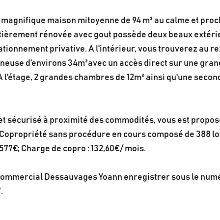
 magnifique maison mitoyenne de 94 m² au calme et proc
ntièrement rénovée avec gout possède deux beaux extéri
tionnement privative. A l'intérieur, vous trouverez au r
ineuse d'environs 34m²avec un accès direct sur une gra
A l'étage, 2 grandes chambres de 12m² ainsi qu'une secon
et sécurisé à proximité des commodités, vous est propos
 Copropriété sans procédure en cours composé de 388 lo
 577€; Charge de copro : 132,60€/ mois.
 commercial Dessauvages Yoann enregistrer sous le num
.