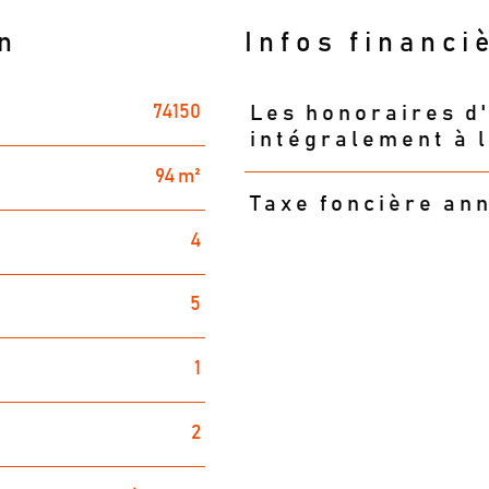
n
Infos financi
74150
Les honoraires d
Caractéristiques
Valeurs
intégralement à 
94 m²
Taxe foncière an
4
5
1
2