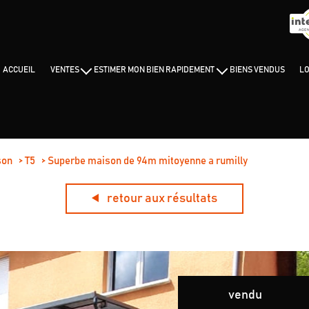
ACCUEIL
VENTES
ESTIMER MON BIEN RAPIDEMENT
BIENS VENDUS
L
APPARTEMENTS
POURQUOI NOUS CHOISIR ?
MAISONS/VILLAS
HOME STAGING
TERRAINS
NEUFS
AUTRES
son
T5
Superbe maison de 94m mitoyenne a rumilly
BUREAUX ET MURS COMMERCIAUX
retour aux résultats
vendu