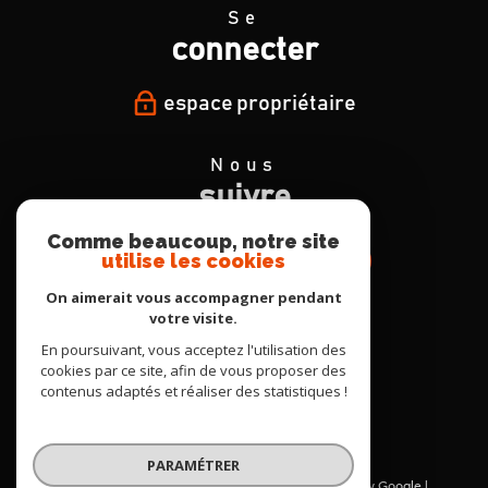
Se
connecter
espace propriétaire
Nous
suivre
Comme beaucoup, notre site
utilise les cookies
On aimerait vous accompagner pendant
votre visite.
Nous
En poursuivant, vous acceptez l'utilisation des
adhérons
cookies par ce site, afin de vous proposer des
contenus adaptés et réaliser des statistiques !
PARAMÉTRER
© 2026 | Tous droits réservés | Traduction powered by Google |