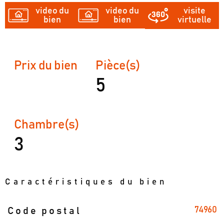
video du
video du
visite
bien
bien
virtuelle
Prix du bien
Pièce(s)
5
Chambre(s)
3
Caractéristiques du bien
74960
Code postal
Caractéristiques
Valeurs