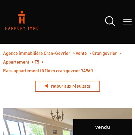
Agence immobilière Cran-Gevrier
Vente
Cran gevrier
Appartement
T5
Rare appartement t5 116 m cran gevrier 74960
retour aux résultats
vendu